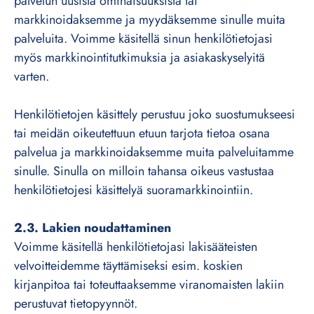
palvelun uusista ominaisuuksista tai
markkinoidaksemme ja myydäksemme sinulle muita
palveluita. Voimme käsitellä sinun henkilötietojasi
myös markkinointitutkimuksia ja asiakaskyselyitä
varten.
Henkilötietojen käsittely perustuu joko suostumukseesi
tai meidän oikeutettuun etuun tarjota tietoa osana
palvelua ja markkinoidaksemme muita palveluitamme
sinulle. Sinulla on milloin tahansa oikeus vastustaa
henkilötietojesi käsittelyä suoramarkkinointiin.
2.3. Lakien noudattaminen
Voimme käsitellä henkilötietojasi lakisääteisten
velvoitteidemme täyttämiseksi esim. koskien
kirjanpitoa tai toteuttaaksemme viranomaisten lakiin
perustuvat tietopyynnöt.