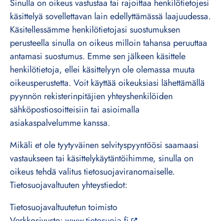
Sinulla on oikeus vastustaa tai rajoittaa henkilötietojesi
käsittelyä sovellettavan lain edellyttämässä laajuudessa.
Käsitellessämme henkilötietojasi suostumuksen
perusteella sinulla on oikeus milloin tahansa peruuttaa
antamasi suostumus. Emme sen jälkeen käsittele
henkilötietoja, ellei käsittelyyn ole olemassa muuta
oikeusperustetta. Voit käyttää oikeuksiasi lähettämällä
pyynnön rekisterinpitäjien yhteyshenkilöiden
sähköpostiosoitteisiin tai asioimalla
asiakaspalvelumme kanssa.
Mikäli et ole tyytyväinen selvityspyyntöösi saamaasi
vastaukseen tai käsittelykäytäntöihimme, sinulla on
oikeus tehdä valitus tietosuojaviranomaiselle.
Tietosuojavaltuuten yhteystiedot:
Tietosuojavaltuutetun toimisto
Verkkosivusto:
www.tietosuoja.fi