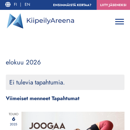
FI
|
EN
ENSIMMÄISTÄ KERTAA?
LIITY JÄSENEKSI
T
N
elokuu 2026
Kuuka
a
Ä
Valitse
p
K
päivä.
Ei tulevia tapahtumia.
a
Y
h
M
t
Viimeiset menneet Tapahtumat
I
u
E
m
TOUKO
6
a
N
2025
N