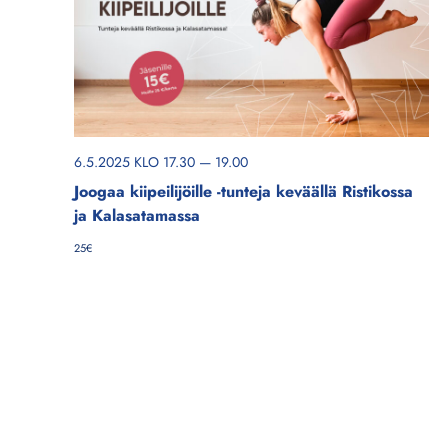
V
ä
A
k
L
y
I
m
N
i
e
T
6.5.2025 KLO 17.30
—
19.00
n
A
Joogaa kiipeilijöille -tunteja keväällä Ristikossa
v
ja Kalasatamassa
a
25€
l
i
n
t
a