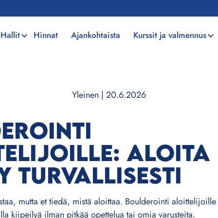
Hallit
Hinnat
Ajankohtaista
Kurssit ja valmennus
Yleinen
|
20.6.2026
EROINTI
ELIJOILLE: ALOITA
LY TURVALLISESTI
taa, mutta et tiedä, mistä aloittaa. Boulderointi aloittelijoill
la kiipeilyä ilman pitkää opettelua tai omia varusteita.