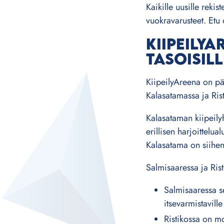
Kaikille uusille rekis
vuokravarusteet. Etu 
KIIPEILYA
TASOISILL
KiipeilyAreena on pä
Kalasatamassa ja Rist
Kalasataman kiipeilyh
erillisen harjoittelua
Kalasatama on siihen
Salmisaaressa ja Ris
Salmisaaressa se
itsevarmistavill
Ristikossa on mo