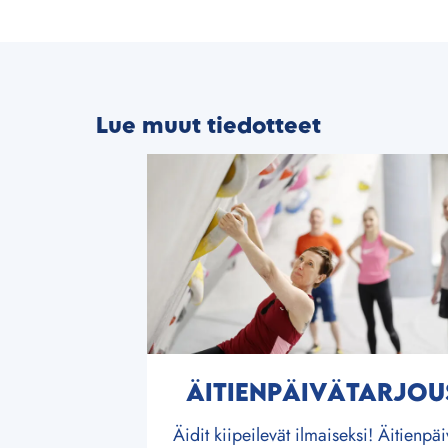
Lue muut tiedotteet
ÄITIENPÄIVÄTARJOU
Äidit kiipeilevät ilmaiseksi! Äitienpä