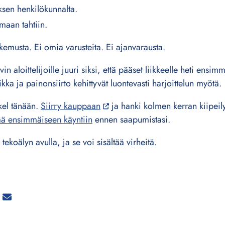
ksen henkilökunnalta.
omaan tahtiin.
emusta. Ei omia varusteita. Ei ajanvarausta.
in aloittelijoille juuri siksi, että pääset liikkeelle heti ensimm
kka ja painonsiirto kehittyvät luontevasti harjoittelun myötä.
el tänään.
Siirry kauppaan
ja hanki kolmen kerran kiipeily
sää ensimmäiseen käyntiin
ennen saapumistasi.
tekoälyn avulla, ja se voi sisältää virheitä.