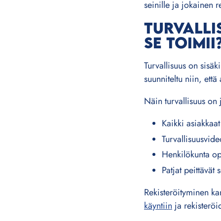
seinille ja jokainen 
TURVALLI
SE TOIMII
Turvallisuus on sisäk
suunniteltu niin, että 
Näin turvallisuus on j
Kaikki asiakkaa
Turvallisuusvide
Henkilökunta op
Patjat peittävät
Rekisteröityminen kan
käyntiin
ja rekisteröi