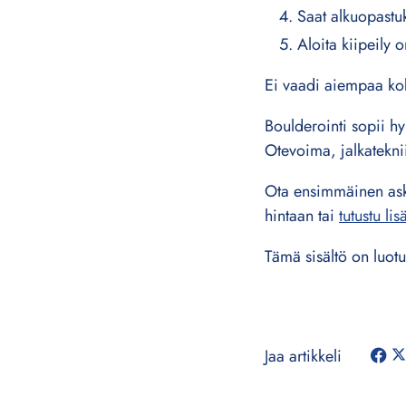
Saat alkuopastu
Aloita kiipeily 
Ei vaadi aiempaa kok
Boulderointi sopii hyv
Otevoima, jalkateknii
Ota ensimmäinen ask
hintaan tai
tutustu li
Tämä sisältö on luotu 
Jaa artikkeli