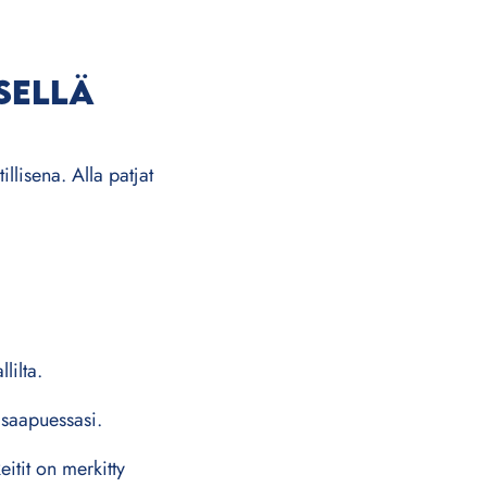
SELLÄ
llisena. Alla patjat
lilta.
 saapuessasi.
eitit on merkitty