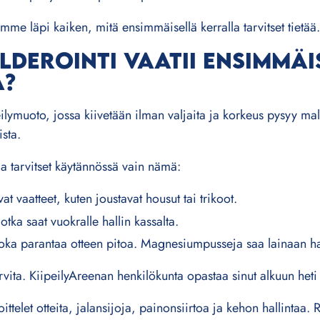
ymme läpi kaiken, mitä ensimmäisellä kerralla tarvitset tietää.
LDEROINTI VAATII ENSIMMÄI
A?
ilymuoto, jossa kiivetään ilman valjaita ja korkeus pysyy malti
sta.
la tarvitset käytännössä vain nämä:
at vaatteet, kuten joustavat housut tai trikoot.
otka saat vuokralle hallin kassalta.
ka parantaa otteen pitoa. Magnesiumpusseja saa lainaan hal
rvita. KiipeilyAreenan henkilökunta opastaa sinut alkuun heti
ttelet otteita, jalansijoja, painonsiirtoa ja kehon hallintaa. R