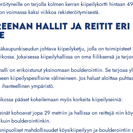
teröityneille on tarjolla kolmen kerran kiipeilykortti hintaan 4
on voimassa kaksi viikkoa rekisteröitymisestä.
REENAN HALLIT JA REITIT ERI
E
äkaupunkiseudun johtava kiipeilyketju, jolla on toimipisteet
ikossa. Jokaisessa kiipeilyhallissa on oma fiiliksensä ja tarjo
alli on erikoistunut yksinomaan boulderointiin. Se tarjoaa yli
lueen kiipeilyspesifisine välineineen. Jos haluat aloittaa puht
 ihanteellinen ympäristö.
tikossa pääset kokeilemaan myös korkeita kiipeilyseiniä:
inät kohoavat jopa 29 metriin ja hallissa on reittejä niin köy
e kuin boulderointiinkin.
nipuoliset mahdollisuudet köysikiipeilyyn ja boulderointiin