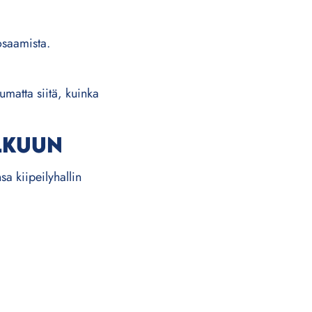
osaamista.
pumatta siitä, kuinka
LKUUN
sa kiipeilyhallin