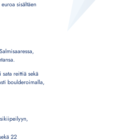
9 euroa sisältäen
 Salmisaaressa,
ntansa.
 sata reittiä sekä
aasti boulderoimalla,
sikiipeilyyn,
 sekä 22