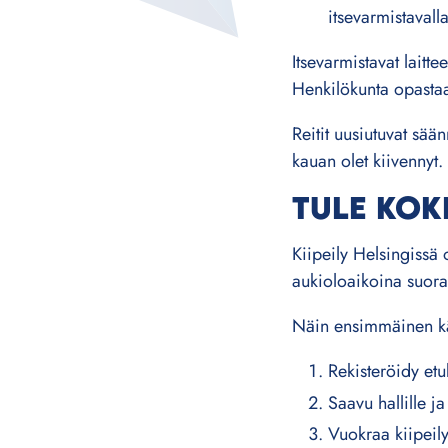
itsevarmistavalla
Itsevarmistavat laitt
Henkilökunta opastaa
Reitit uusiutuvat sään
kauan olet kiivennyt.
TULE KOK
Kiipeily Helsingissä 
aukioloaikoina suora
Näin ensimmäinen kä
Rekisteröidy etu
Saavu hallille ja
Vuokraa kiipeily