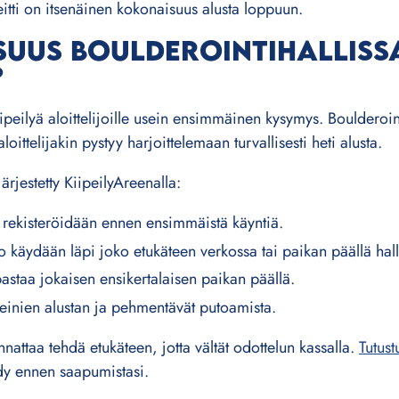
reitti on itsenäinen kokonaisuus alusta loppuun.
SUUS BOULDEROINTIHALLISSA
?
iipeilyä aloittelijoille usein ensimmäinen kysymys. Bouldero
aloittelijakin pystyy harjoittelemaan turvallisesti heti alusta.
ärjestetty KiipeilyAreenalla:
t rekisteröidään ennen ensimmäistä käyntiä.
o käydään läpi joko etukäteen verkossa tai paikan päällä halli
astaa jokaisen ensikertalaisen paikan päällä.
 seinien alustan ja pehmentävät putoamista.
nattaa tehdä etukäteen, jotta vältät odottelun kassalla.
Tutus
dy ennen saapumistasi.