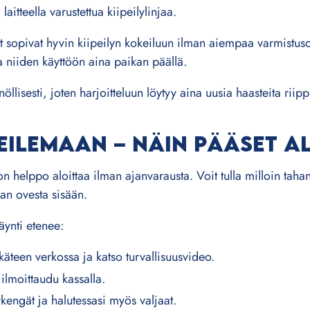
 laitteella varustettua kiipeilylinjaa.
eet sopivat hyvin kiipeilyn kokeiluun ilman aiempaa varmistus
 niiden käyttöön aina paikan päällä.
nöllisesti, joten harjoitteluun löytyy aina uusia haasteita riip
EILEMAAN – NÄIN PÄÄSET A
on helppo aloittaa ilman ajanvarausta. Voit tulla milloin tahan
an ovesta sisään.
ynti etenee:
käteen verkossa ja katso turvallisuusvideo.
 ilmoittaudu kassalla.
kengät ja halutessasi myös valjaat.