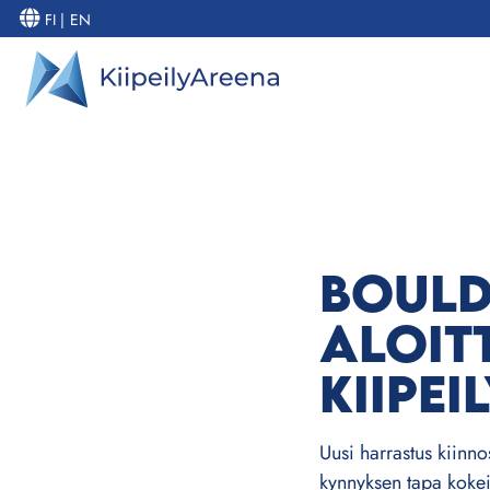
FI
|
EN
BOULD
ALOITT
KIIPEI
Uusi harrastus kiinnos
kynnyksen tapa kokeil