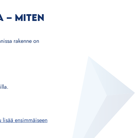
 – MITEN
innissa rakenne on
lla.
tu lisää ensimmäiseen