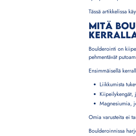
Tässä artikkelissa kä
MITÄ BOU
KERRALL
Boulderointi on kiipe
pehmentävät putoami
Ensimmäisellä kerral
Liikkumista tukev
Kiipeilykengät, j
Magnesiumia, jo
Omia varusteita ei ta
Boulderoinnissa harjoi