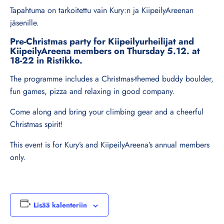
Tapahtuma on tarkoitettu vain Kury:n ja KiipeilyAreenan
jäsenille.
Pre-Christmas party for Kiipeilyurheilijat and
KiipeilyAreena members on Thursday 5.12. at
18-22 in Ristikko.
The programme includes a Christmas-themed buddy boulder,
fun games, pizza and relaxing in good company.
Come along and bring your climbing gear and a cheerful
Christmas spirit!
This event is for Kury’s and KiipeilyAreena’s annual members
only.
Lisää kalenteriin