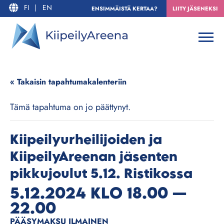
FI
|
EN
ENSIMMÄISTÄ KERTAA?
LIITY JÄSENEKSI
« Takaisin tapahtumakalenteriin
Tämä tapahtuma on jo päättynyt.
Kiipeilyurheilijoiden ja
KiipeilyAreenan jäsenten
pikkujoulut 5.12. Ristikossa
5.12.2024 KLO 18.00
—
22.00
PÄÄSYMAKSU ILMAINEN