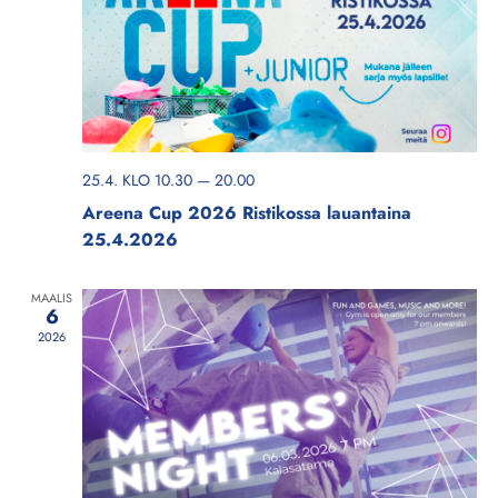
V
ä
A
k
L
y
I
m
N
i
e
T
25.4. KLO 10.30
—
20.00
n
A
Areena Cup 2026 Ristikossa lauantaina
v
25.4.2026
a
l
MAALIS
i
6
n
2026
t
a