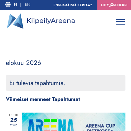
FI
|
EN
ENSIMMÄISTÄ KERTAA?
LIITY JÄSENEKSI
T
N
elokuu 2026
Kuuka
a
Ä
Valitse
p
K
päivä.
Ei tulevia tapahtumia.
a
Y
h
M
t
Viimeiset menneet Tapahtumat
I
u
E
m
HUHTI
25
a
N
2026
N