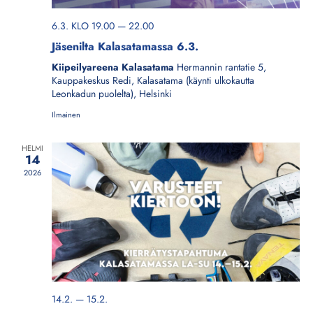
6.3. KLO 19.00
—
22.00
Jäsenilta Kalasatamassa 6.3.
Kiipeilyareena Kalasatama
Hermannin rantatie 5,
Kauppakeskus Redi, Kalasatama (käynti ulkokautta
Leonkadun puolelta), Helsinki
Ilmainen
HELMI
14
2026
14.2.
—
15.2.