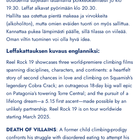
Bouldertila suljetaan lauantaina poikkeuksellisesti jo klo
19.30. Leffat alkavat pyörimään klo 20.30.
Hallilta saa ostettua pientä makeaa ja virvokkeita
(alkoholiton), mutta omien eväiden tuonti on myös sallittua.
Kannattaa pukea lämpimästi päälle, sillä tilassa on viileää.
Oman viltin tuominen voi olla hyvä idea.
Leffakattauksen kuvaus englanniksi:
Reel Rock 19 showcases three world-premiere climbing films
spanning disciplines, characters, and continents: a heartfelt
story of second chances in love and climbing on Squamish’s
legendary Cobra Crack; an outrageous 18-day big wall epic
on Patagonia’s towering Torre Central; and the pursuit of a
lifelong dream—a 5.15 first ascent—made possible by an
unlikely partnership. Reel Rock 19 is on tour worldwide
starting March 2025.
DEATH OF VILLAINS
: A former child climbing-prodigy
confronts his struggle with disordered eating to attempt his