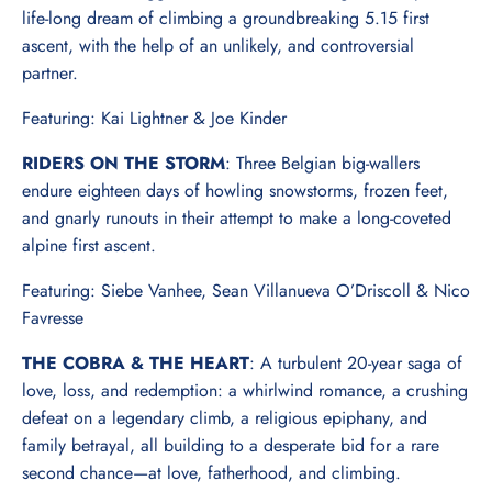
life-long dream of climbing a groundbreaking 5.15 first
ascent, with the help of an unlikely, and controversial
partner.
Featuring: Kai Lightner & Joe Kinder
RIDERS ON THE STORM
: Three Belgian big-wallers
endure eighteen days of howling snowstorms, frozen feet,
and gnarly runouts in their attempt to make a long-coveted
alpine first ascent.
Featuring: Siebe Vanhee, Sean Villanueva O’Driscoll & Nico
Favresse
THE COBRA & THE HEART
: A turbulent 20-year saga of
love, loss, and redemption: a whirlwind romance, a crushing
defeat on a legendary climb, a religious epiphany, and
family betrayal, all building to a desperate bid for a rare
second chance—at love, fatherhood, and climbing.